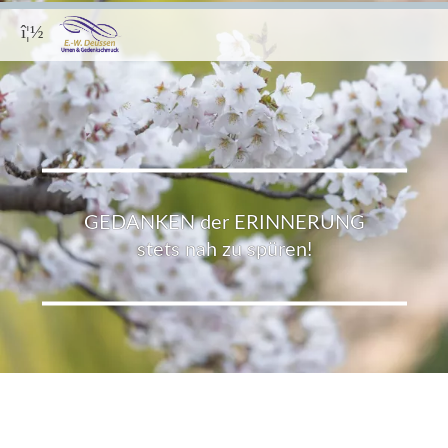
Menü
GEDANKEN der ERINNERUNG
stets nah zu spüren!