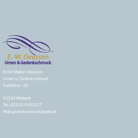
Ernst-Walter Deussen
Urnen u. Gedenkschmuck
Freiheitstr. 26
41334 Nettetal
Tel.: 02153-9103537
Mail:
gedenkschmuck@web.de